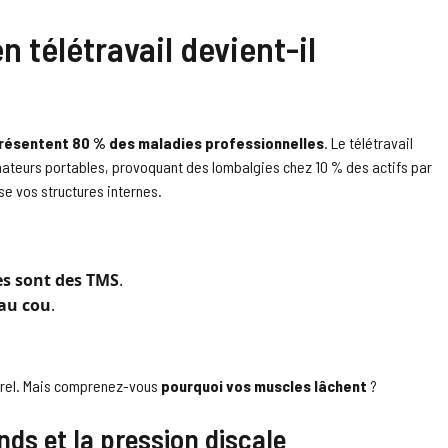
n télétravail devient-il
résentent 80 % des maladies professionnelles
. Le télétravail
inateurs portables, provoquant des lombalgies chez 10 % des actifs par
e vos structures internes.
es sont des TMS
.
 au cou
.
turel. Mais comprenez-vous
pourquoi vos muscles lâchent
?
ds et la pression discale