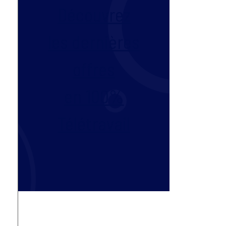
Découvrez
les dernières
offres
en 100%
Télétravail