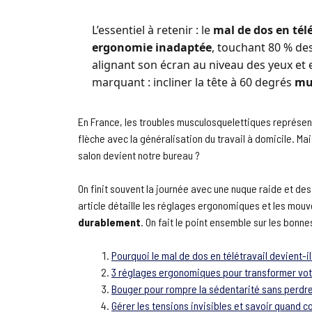
L’essentiel à retenir : le
mal de dos en télé
ergonomie inadaptée
, touchant 80 % de
alignant son écran au niveau des yeux et e
marquant : incliner la tête à 60 degrés
mul
En France, les troubles musculosquelettiques représen
flèche avec la généralisation du travail à domicile. Ma
salon devient notre bureau ?
On finit souvent la journée avec une nuque raide et d
article détaille les réglages ergonomiques et les mo
durablement
. On fait le point ensemble sur les bonn
Pourquoi le mal de dos en télétravail devient-il
3 réglages ergonomiques pour transformer vot
Bouger pour rompre la sédentarité sans perdre
Gérer les tensions invisibles et savoir quand c